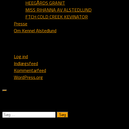
HEEGÅRDS GRANIT
MISS RIHANNA AV ALSTEDLUND
FTCH COLD CREEK KEVINATOR
Presse
Om Kennel Alstedlund
Webmaster
Log ind
Indlægsfeed
Kommentarfeed
WordPress.org
Søk på Alstedlund.dk:
Søg
efter:
Kennel Alstedlund