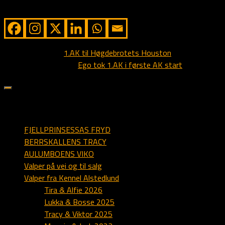
Share from Alstedlund
Next story
1.AK til Høgdebrotets Houston
Previous story
Ego tok 1.AK i første AK start
sider på alstedlund.dk
FJELLPRINSESSAS FRYD
BERRSKALLENS TRACY
AULUMBOENS VIKO
Valper på vei og til salg
Valper fra Kennel Alstedlund
Tira & Alfie 2026
Lukka & Bosse 2025
Tracy & Viktor 2025