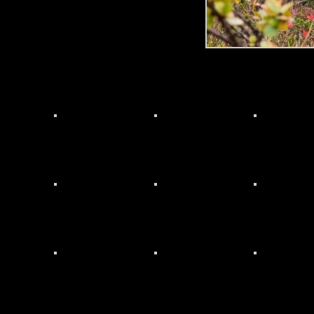
Klok hund som
skjønner å hvile!
Lykkelig hund
Fortsatt en sterk
apportør – høst 2017
Rypejakt høsten 2017
Heegårds Granit (juni
Heegårds Granit (juni
2016)
2016)
Granit på rypejakt
Granit på rypejakt
Granit og Mons på
2016
2016
jakt, høsten 2015