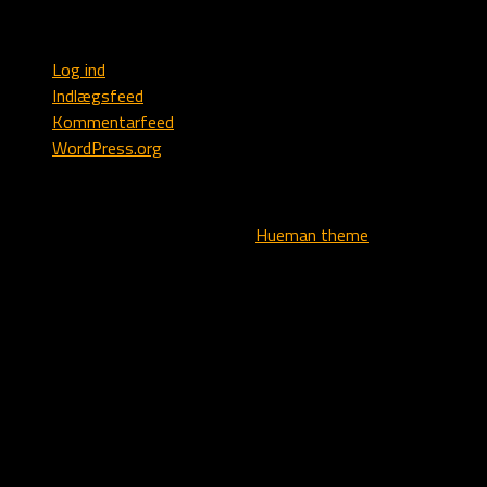
Webmaster
Log ind
Indlægsfeed
Kommentarfeed
WordPress.org
All text, logo and images - copyright © - Kennel Alstedlund
Powered by
- Designed with the
Hueman theme
Translate »