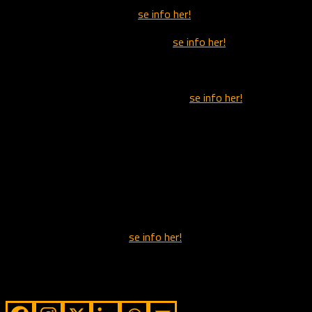
23/04-18 Venlifjellas Salsa,
se info her!
05/05-18 Miss Jade av Alstedlund,
se info her!
14/05-18 Fønnebøs Kaia
11/08-18 Miss Rihanna av Alstedlund,
se info her!
05/11-18 Fønnebøs Victoria
20/11-18 Fønnebøs Sasja
23/06-19 Fønnebøs Victoria
05/07-19 Fønnebøs Sasja
10/04-20 Fønnebøs Lita,
se info her!
30/05-20 Fønnebøs Kaya
Share from Alstedlund