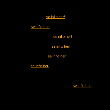
Valper
19/06-15 Fønnebøs Kaia,
se info her!
17/04-16 Streif,
se info her!
01/05-16 Nåsakollens Tessie,
se info her!
17/08-16 Fønnebøs Victoria,
se info her!
31/08-16 Fønnebøs Sasja,
se info her!
01/09-16 Moca,
se info her!
28/08-17 Fønnebøs Victoria
04/09-17 Kongsvoldrypas Cruella De Ville,
se info her!
05/09-17 Fønnebøs Sasja
08/09-17 Fønnebøs Kaia