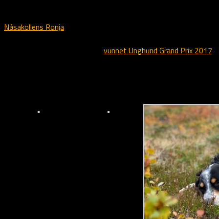
vi gleder oss meget til å se hvordan hans avkom faller ut.
Nåsakollens Ronja
er første avkom etter Granit som stilles på
jaktprøve og hun har gjort det særdeles bra, med 2×1.UK i bare
tre starter og i tillegg har hun
vunnet Unghund Grand Prix 2017
.
Vi gleder oss til å følge denne frøken videre og til forhåpentlig å
se flere av Granit sine valper på prøve og utstilling i tiden
fremover.
Solid jakthund
Vakker hund i vakre
omgivelser!