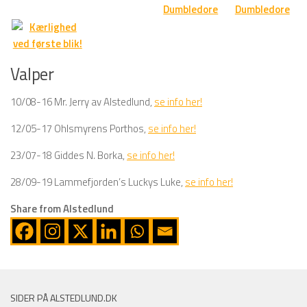
Valper
10/08-16 Mr. Jerry av Alstedlund,
se info her!
12/05-17 Ohlsmyrens Porthos,
se info her!
23/07-18 Giddes N. Borka,
se info her!
28/09-19 Lammefjorden’s Luckys Luke,
se info her!
Share from Alstedlund
SIDER PÅ ALSTEDLUND.DK