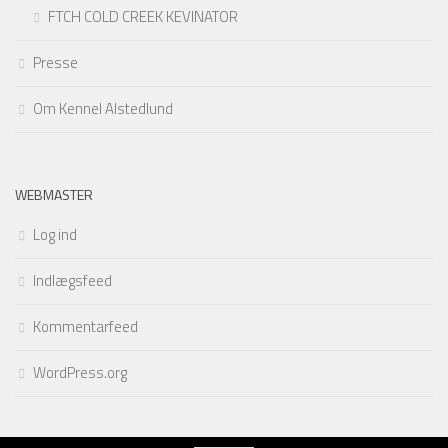
FTCH COLD CREEK KEVINATOR
Presse
Om Kennel Alstedlund
WEBMASTER
Log ind
Indlægsfeed
Kommentarfeed
WordPress.org