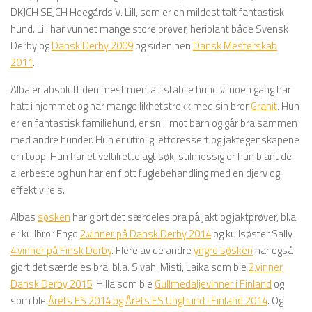
DKJCH SEJCH Heegårds V. Lill, som er en mildest talt fantastisk
hund. Lill har vunnet mange store prøver, heriblant både Svensk
Derby og
Dansk Derby 2009
og siden hen
Dansk Mesterskab
2011
.
Alba er absolutt den mest mentalt stabile hund vi noen gang har
hatt i hjemmet og har mange likhetstrekk med sin bror
Granit
. Hun
er en fantastisk familiehund, er snill mot barn og går bra sammen
med andre hunder. Hun er utrolig lettdressert og jaktegenskapene
er i topp. Hun har et veltilrettelagt søk, stilmessig er hun blant de
allerbeste og hun har en flott fuglebehandling med en djerv og
effektiv reis.
Albas
søsken
har gjort det særdeles bra på jakt og jaktprøver, bl.a.
er kullbror Engo
2.vinner på Dansk Derby 2014
og kullsøster Sally
4.vinner på Finsk Derby
. Flere av de andre
yngre søsken
har også
gjort det særdeles bra, bl.a. Sivah, Misti, Laika som ble
2.vinner
Dansk Derby 2015
, Hilla som ble
Gullmedaljevinner i Finland
og
som ble
Årets ES 2014 og Årets ES Unghund i Finland 2014
. Og