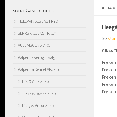
ALBA & 
Skip to content
SIDER PÅ ALSTEDLUND.DK
FJELLPRINSESSAS FRYD
Heegå
BERRSKALLENS TRACY
Se
stam
AULUMBOENS VIKO
Albas “
Valper på vei og til salg
Frøken 
Frøken
Valper fra Kennel Alstedlund
Frøken 
Tira & Alfie 2026
Frøken 
Frøken 
Lukka & Bosse 2025
Tracy & Viktor 2025
4 uker
4 uker