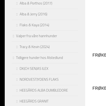
Alba & Porthos (2017)
Alba & Jerry (2016)
Flaks & Kaya (2014)
Valper fra våre hannhunder
Tracy & Kevin (2024)
Alba (fo
FRØKE
Tidligere hunder hos Alstedlund
DKJCH SENJAS ILEX
NORDVESTJYDENS FLAKS
FRØKE
HEEGÅRDS ALBA DUMBLEDORE
HEEGÅRDS GRANIT