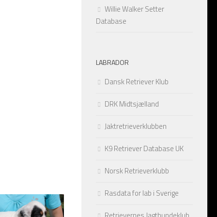
Frøken Sahara av Alstedlund – 4 uker
Willie Walker Setter
Frøken Sahara av Alstedlund – 6 uker
Database
Frøken Vilje av Alstedlund – 3 uker
LABRADOR
Frøken Vilje av Alstedlund – 4 uker
Dansk Retriever Klub
Frøken Vilje av Alstedlund – 6 uker
DRK Midtsjælland
Frøken Stella av Alstedlund – 3 uker
Jaktretrieverklubben
Frøken Stella av Alstedlund – 4 uker
K9 Retriever Database UK
Frøken Stella av Alstedlund – 6 uker
Norsk Retrieverklubb
Frøken Ronja av Alstedlund – 3 uker
Rasdata for lab i Sverige
Retrievernes Jagthundeklub