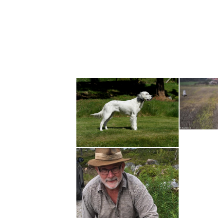
4 uker
4 uker
4 uker
4 uker
Koseklumper – 3 uker
Sover tryg
ger!
Valper 2 uker
Alba med 2
gjeng
Alba med valper
Fine småta
ed valper
5 jenter og en enkelt gutt som dessverre døde
Alba & Bor
 N. Borka
Borka i tøff
Heegårds Alba Dumbledore
Borka i tøff unghundreis (foto: A. Landin)