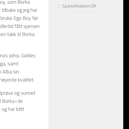
oy, som Borka
Spanielklubben DK
tilbake og jeg har
å bruke Ego Boy før
dlertid fått sjansen
en takk til Borka
mos Johsi, Giddes
oga, samt
i Alba sin
høyeste kvalitet.
ktprøve og vunnet
l Borka i de
og har blitt