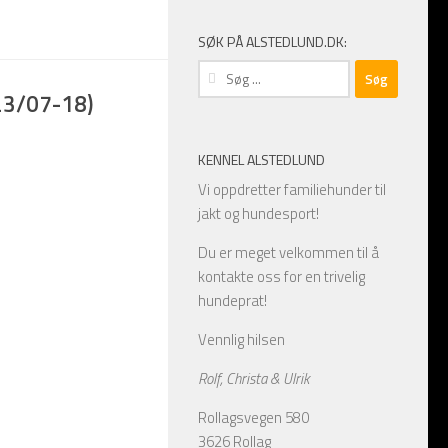
SØK PÅ ALSTEDLUND.DK:
Søg
efter:
 23/07-18)
KENNEL ALSTEDLUND
Vi oppdretter familiehunder til
jakt og hundesport!
Du er meget velkommen til å
kontakte oss for en trivelig
hundeprat!
Vennlig hilsen
Rolf, Christa & Ulrik
Rollagsvegen 580
3626 Rollag