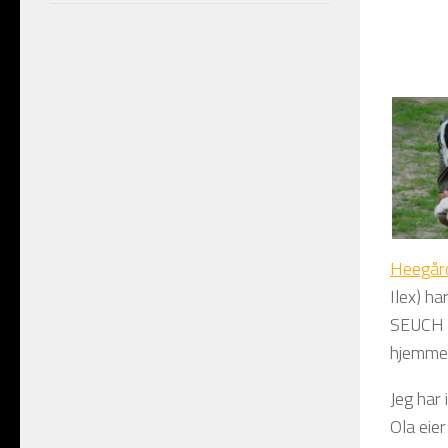
Heegår
Ilex) h
SEUCH M
hjemmesi
Jeg har 
Ola eie