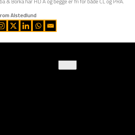
ba & Borka har HD A og begge er fri for både CL og PRA.
from Alstedlund