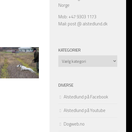
Norge
Mob: +47 9303 1173
t hos mor
Mail: post @ alstedlund.dk
 ukers valper
sser!
ka
KATEGORIER
Kategorier
DIVERSE
 reis (foto: A. Landin)
Alba i stand for “snipe” (bekkasin)
Alstedlund på Facebook
Alstedlund på Youtube
Dogweb.no