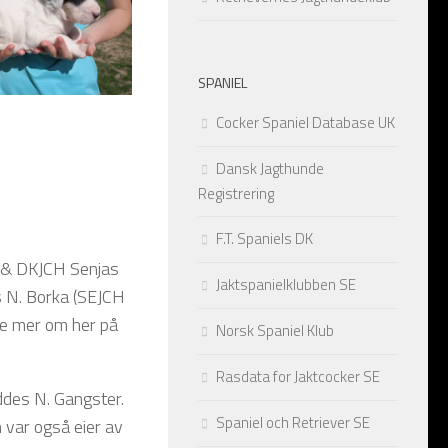
SPANIEL
Frøken Ronja av Alstedlund – 4 uker
Frøken Ronja av Alstedlund – 6 uker
Cocker Spaniel Database UK
Dansk Jagthunde
Registrering
F.T. Spaniels DK
 & DKJCH Senjas
Jaktspanielklubben SE
s N. Borka (SEJCH
e mer om her på
Norsk Spaniel Klub
Rasdata for Jaktcocker SE
iddes N. Gangster.
Spaniel och Retriever SE
var også eier av