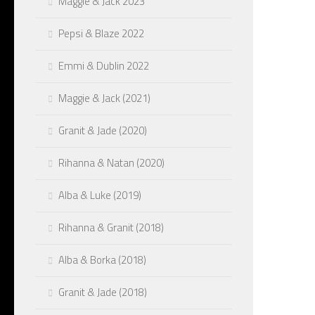
Maggie & Jack 2023
4 uker
4 uker
Pepsi & Blaze 2022
4 uker
Emmi & Dublin 2022
Late da
En lys 
Maggie & Jack (2021)
Alba m
Giddes
Granit & Jade (2020)
Rihanna & Natan (2020)
Alba & Luke (2019)
Rihanna & Granit (2018)
Alba & Borka (2018)
Granit & Jade (2018)