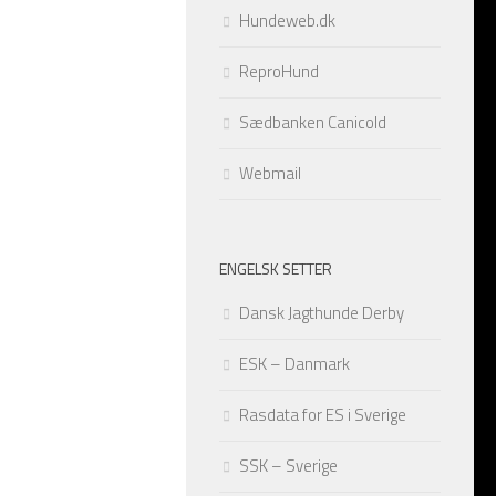
Hundeweb.dk
ReproHund
Sædbanken Canicold
Webmail
ENGELSK SETTER
Dansk Jagthunde Derby
Frøken Lizz av Alstedlund – 3 uker
Frøken Lizz av Alstedlund – 4 uker
ESK – Danmark
Frøken Lizz av Alstedlund – 6 uker
Rasdata for ES i Sverige
SSK – Sverige
Frøken Sahara av Alstedlund – 3 uker