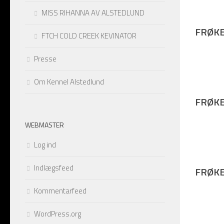
MISS RIHANNA AV ALSTEDLUND
FRØKE
FTCH COLD CREEK KEVINATOR
Presse
Om Kennel Alstedlund
FRØKE
WEBMASTER
Log ind
Indlægsfeed
FRØKE
Kommentarfeed
WordPress.org