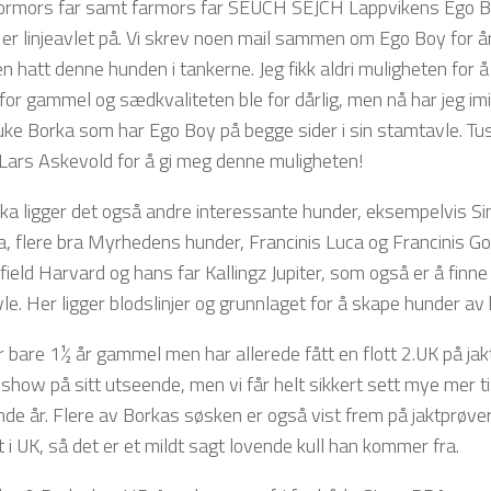
rmors far samt farmors far SEUCH SEJCH Lappvikens Ego B
er linjeavlet på. Vi skrev noen mail sammen om Ego Boy for år 
n hatt denne hunden i tankerne. Jeg fikk aldri muligheten for 
for gammel og sædkvaliteten ble for dårlig, men nå har jeg imi
ruke Borka som har Ego Boy på begge sider i sin stamtavle. Tus
r Lars Askevold for å gi meg denne muligheten!
ka ligger det også andre interessante hunder, eksempelvis Si
a, flere bra Myrhedens hunder, Francinis Luca og Francinis G
ield Harvard og hans far Kallingz Jupiter, som også er å finne 
e. Her ligger blodslinjer og grunnlaget for å skape hunder av 
r bare 1½ år gammel men har allerede fått en flott 2.UK på ja
show på sitt utseende, men vi får helt sikkert sett mye mer ti
e år. Flere av Borkas søsken er også vist frem på jaktprøver 
 i UK, så det er et mildt sagt lovende kull han kommer fra.