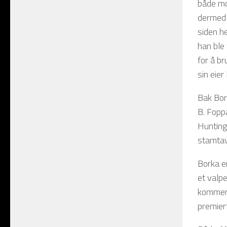
både mo
dermed 
siden he
han ble 
for å b
sin eie
Bak Bor
B. Fopp
Huntingf
stamtavl
Borka e
et valpe
kommend
premiert