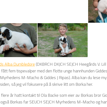
Frøken Ronja av Alstedlund – 6 uker
Frøken Ronja av Alstedlund – 6 uker
ds Alba Dumbledore
(DKBRCH DKJCH SEJCH Heegårds V. Lill
ar fått fem tispevalper med den flotte unge hannhunden Gidde
yrhedens M-Macho & Giddes J Ripas). Alba kan du lese my
den, så jeg vil fokusere på å skrive litt om Borka her.
i flere år hatt kontakt til Ola Backe som eier av Borkas bror G
r også Borkas far SEUCH SEJCH Myrhedens M-Macho og han 