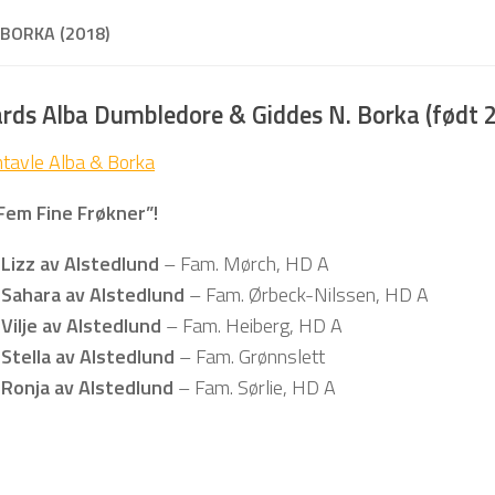
BORKA (2018)
rds Alba Dumbledore & Giddes N. Borka (født
tavle Alba & Borka
Fem Fine Frøkner”!
Lizz av Alstedlund
– Fam. Mørch, HD A
 Sahara av Alstedlund
– Fam. Ørbeck-Nilssen, HD A
Vilje av Alstedlund
– Fam. Heiberg, HD A
Stella av Alstedlund
– Fam. Grønnslett
Ronja av Alstedlund
– Fam. Sørlie, HD A
4 uker
4 uker
4 uker
4 uker