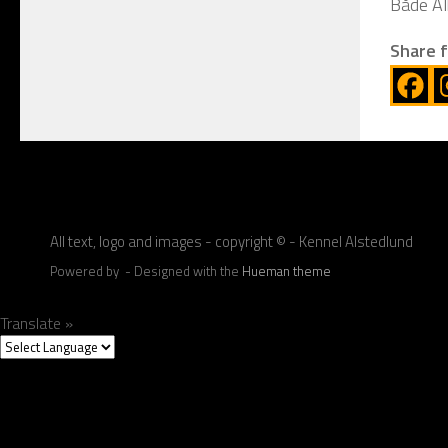
Både Al
Share 
All text, logo and images - copyright © - Kennel Alstedlund
Powered by
- Designed with the
Hueman theme
Translate »