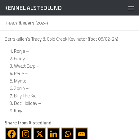
KENNEL ALSTEDLUND
Skip to content
TRACY & KEVIN (2024)
Berrskallen’s Tracy & Cold Creek Kevinator (født 06/02-24)
Ronja –
Ginny –
Wyatt Earp –
Perle –
Mynte –
Zorro –
Billy The Kid –
Doc Holiday –
Kaya –
Share from Alstedlund