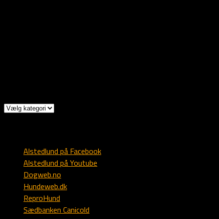
Rollagsvegen 580
3626 Rollag
Norge
Mob: +47 9303 1173
Mail: post @ alstedlund.dk
Kategorier
Kategorier
Diverse
Alstedlund på Facebook
Alstedlund på Youtube
Dogweb.no
Hundeweb.dk
ReproHund
Sædbanken Canicold