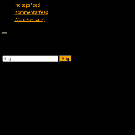
Indlægsfeed
Kommentarfeed
WordPress.org
Søk på Alstedlund.dk:
Søg
efter:
Kennel Alstedlund
Vi oppdretter familiehunder til jakt og hundesport!
Du er meget velkommen til å kontakte oss for en trivelig
hundeprat!
Vennlig hilsen
Rolf, Christa & Ulrik