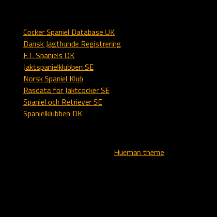
Spaniel
Cocker Spaniel Database UK
Dansk Jagthunde Registrering
F.T. Spaniels DK
Jaktspanielklubben SE
Norsk Spaniel Klub
Rasdata for Jaktcocker SE
Spaniel och Retriever SE
Spanielklubben DK
All text, logo and images - copyright © - Kennel Alstedlund
Powered by
- Designed with the
Hueman theme
Translate »