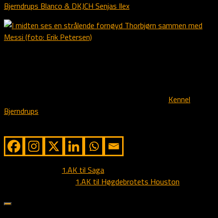
Bjerndrups Blanco & DKJCH Senjas Ilex
.
I sentrum en strålende fornøyd Thorbjørn Riis (foto: Erik
Petersen)
Vi sender vore gratulasjoner til Thorbjørn og Messi samt til
oppdretterne Jette Clausen og Sven Aage Vad fra
Kennel
Bjerndrups
.
Share from Alstedlund
Next story
1.AK til Saga
Previous story
1.AK til Høgdebrotets Houston