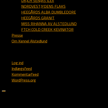
DKJCH SENJAS ILEX
NORDVESTJYDENS FLAKS
HEEGÅRDS ALBA DUMBLEDORE
HEEGÅRDS GRANIT
MISS RIHANNA AV ALSTEDLUND
FTCH COLD CREEK KEVINATOR
Presse
Om Kennel Alstedlund
Webmaster
Log ind
Indlægsfeed
Kommentarfeed
WordPress.org
Søk på Alstedlund.dk: