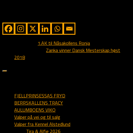
og brukt han i avlen.
Share from Alstedlund
Next story
1.AK til Nåsakollens Ronja
Previous story
Zanka vinner Dansk Mesterskap høst
2018
sider på alstedlund.dk
FJELLPRINSESSAS FRYD
BERRSKALLENS TRACY
AULUMBOENS VIKO
Valper på vei og til salg
Valper fra Kennel Alstedlund
Tira & Alfie 2026