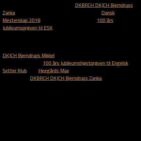
Årets høydepunkt var uten tvil da
DKBRCH DKJCH Bjerndrups
Zanka
med eier Keld Hansen i fornem stil vant
Dansk
Mesterskap 2018
. Men også resultatene på
100 års
Jubileumsprøven til ESK
var helt overlegne, både for barn og
barnebarn av Ilex, resultater som er helt unike innen
fuglehundsporten.
DKJCH Bjerndrups Mikkel
med eier Jan Marinussen vant høstens
andre store prøve,
100 års Jubileumshøstprøven til Engelsk
Setter Klub
med
Heegårds Max
og eier Harris Jensen som 2.
vinner, samt
DKBRCH DKJCH Bjerndrups Zanka
som 3.vinner.
Det er nå femte gang at Ilex vinner pokalen og denne gangen
blir definitivt den siste. Vi ser tilbake på mange fantastiske år
med denne hunden og gleder oss over at han fortsatt preger
vor hverdag med de flotte valper han har etter seg.
Vi sender en stor takk til alle de flinke hundeførere som har
bidratt til på dette vis å mindes vor avdøde og høyt savnede
Ilex og ikke minst til de oppdrettere som har hatt troen på Ilex