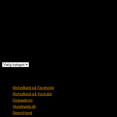
Rolf, Christa & Ulrik
Rollagsvegen 580
3626 Rollag
Norge
Mob: +47 9303 1173
Mail: post @ alstedlund.dk
Kategorier
Kategorier
Diverse
Alstedlund på Facebook
Alstedlund på Youtube
Dogweb.no
Hundeweb.dk
ReproHund