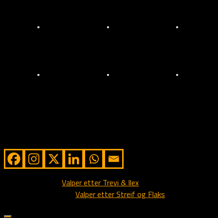
Streif & Flaks!!!
Søskendekjærlighet
Klon av bedstefar
Gutter på tur
Ilex
Blir ikke finere
Sterk hanhund
Nydelig liten dame
Alle valper er solgt, men det vurderes å gjenta denne
kombinasjon i løpet av 2014.
Share from Alstedlund
Next story
Valper etter Trevi & Ilex
Previous story
Valper etter Streif og Flaks