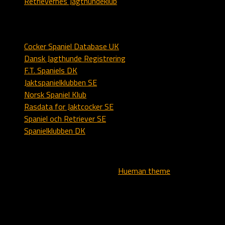
Retrievernes Jagthundeklub
Spaniel
Cocker Spaniel Database UK
Dansk Jagthunde Registrering
F.T. Spaniels DK
Jaktspanielklubben SE
Norsk Spaniel Klub
Rasdata for Jaktcocker SE
Spaniel och Retriever SE
Spanielklubben DK
All text, logo and images - copyright © - Kennel Alstedlund
Powered by
- Designed with the
Hueman theme
Translate »