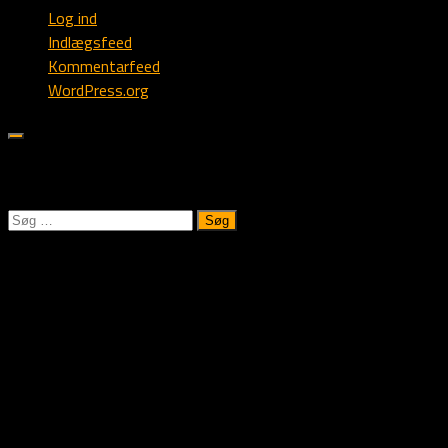
Log ind
Indlægsfeed
Kommentarfeed
WordPress.org
Søk på Alstedlund.dk:
Søg
efter:
Kennel Alstedlund
Vi oppdretter familiehunder til jakt og hundesport!
Du er meget velkommen til å kontakte oss for en trivelig
hundeprat!
Vennlig hilsen