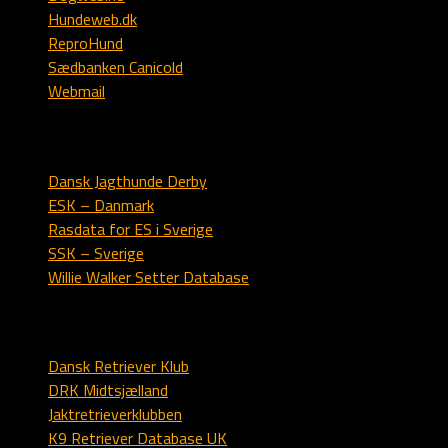
Hundeweb.dk
ReproHund
Sædbanken Canicold
Webmail
Engelsk setter
Dansk Jagthunde Derby
ESK – Danmark
Rasdata for ES i Sverige
SSK – Sverige
Willie Walker Setter Database
Labrador
Dansk Retriever Klub
DRK Midtsjælland
Jaktretrieverklubben
K9 Retriever Database UK