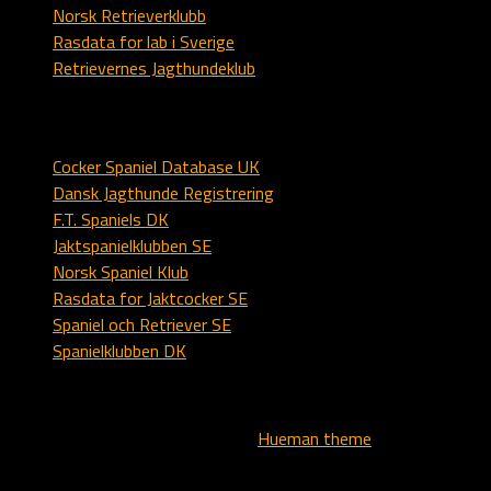
Norsk Retrieverklubb
Rasdata for lab i Sverige
Retrievernes Jagthundeklub
Spaniel
Cocker Spaniel Database UK
Dansk Jagthunde Registrering
F.T. Spaniels DK
Jaktspanielklubben SE
Norsk Spaniel Klub
Rasdata for Jaktcocker SE
Spaniel och Retriever SE
Spanielklubben DK
All text, logo and images - copyright © - Kennel Alstedlund
Powered by
- Designed with the
Hueman theme