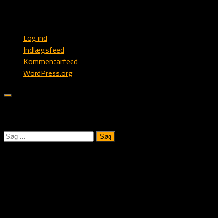
Webmaster
Log ind
Indlægsfeed
Kommentarfeed
WordPress.org
Søk på Alstedlund.dk:
Søg
efter:
Kennel Alstedlund
Vi oppdretter familiehunder til jakt og hundesport!
Du er meget velkommen til å kontakte oss for en trivelig
hundeprat!