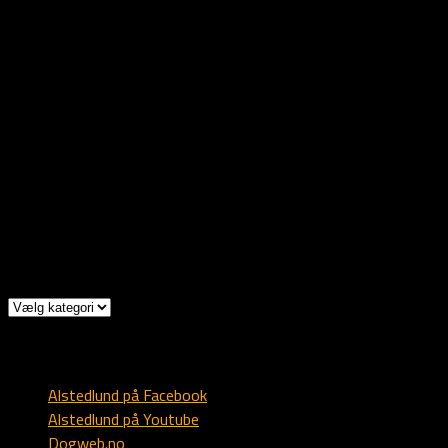
Vennlig hilsen
Rolf, Christa & Ulrik
Rollagsvegen 580
3626 Rollag
Norge
Mob: +47 9303 1173
Mail: post @ alstedlund.dk
Kategorier
Kategorier
Diverse
Alstedlund på Facebook
Alstedlund på Youtube
Dogweb.no