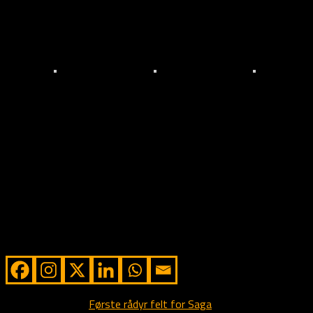
Vi håper fortsatt på det beste og krysser fingre for at de skal
bli funnet i live!
Annonse for Flaks
Flaks i skogen
Flaks
og Glede
Ser du disse hunder eller hører du om sikre observasjoner så ring
vennligst øyeblikkelig til oss på Kennel Alstedlund på mob.
95964488 eller til Kjell Arne Odlolien på mob. 99227204 slik at
vi kan få de hjem igjen!
Del gjerne denne side på Facebook eller på din egen hjemmeside!
Share from Alstedlund
Next story
Første rådyr felt for Saga