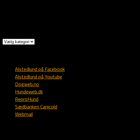
Mob: +47 9303 1173
Mail: post @ alstedlund.dk
Kategorier
Kategorier
Diverse
Alstedlund på Facebook
Alstedlund på Youtube
Dogweb.no
Hundeweb.dk
ReproHund
Sædbanken Canicold
Webmail
Engelsk setter