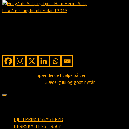
Heegårds Sally og fører Harri Heino. Sally blev
årets unghund i Finland 2013
Vi sender vores lykønskninger til denne “Dynamic Duo”!
Share from Alstedlund
Next story
Spændende hvalpe på vej
Previous story
Glædelig jul og godt nytår
sider på alstedlund.dk
FJELLPRINSESSAS FRYD
BERRSKALLENS TRACY