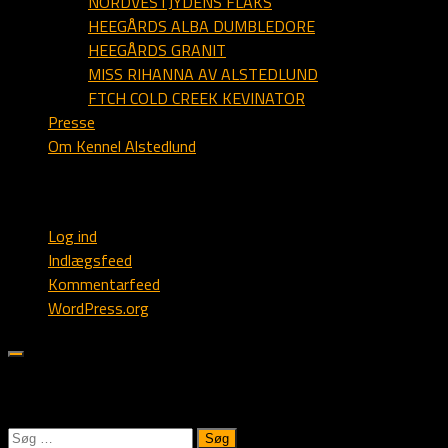
NORDVESTJYDENS FLAKS
HEEGÅRDS ALBA DUMBLEDORE
HEEGÅRDS GRANIT
MISS RIHANNA AV ALSTEDLUND
FTCH COLD CREEK KEVINATOR
Presse
Om Kennel Alstedlund
Webmaster
Log ind
Indlægsfeed
Kommentarfeed
WordPress.org
Søk på Alstedlund.dk:
Søg