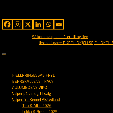
Vi håber at kunne følge disse hvalpe, selv om de bliver spredt ove
Share from Alstedlund
Next story
Så kom hvalpene efter Lill og Ilex
Previous story
Ilex skal parre DKBCH DKJCH SEJCH DKCH S
sider på alstedlund.dk
FJELLPRINSESSAS FRYD
BERRSKALLENS TRACY
AULUMBOENS VIKO
Valper på vei og til salg
Valper fra Kennel Alstedlund
Tira & Alfie 2026
Lukka & Bosse 2025