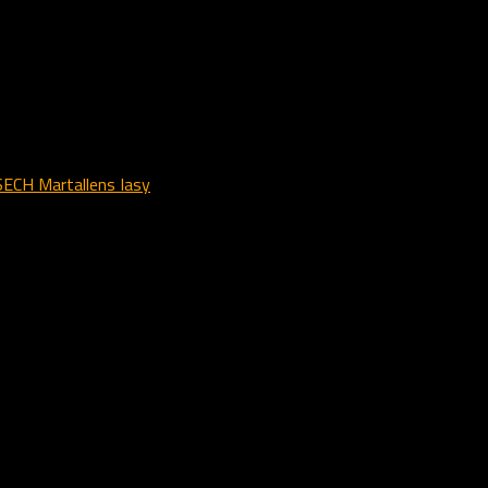
r landegrænserne. Vi kan i hvert fald glæde os over at den ene hanhv
ECH Martallens Iasy