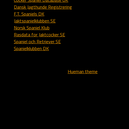
Dansk Jagthunde Registrering
F.T. Spaniels DK
Jaktspanielklubben SE
Norsk Spaniel Klub
Rasdata for Jaktcocker SE
Spaniel och Retriever SE
Spanielklubben DK
All text, logo and images - copyright © - Kennel Alstedlund
Powered by
- Designed with the
Hueman theme
Translate »