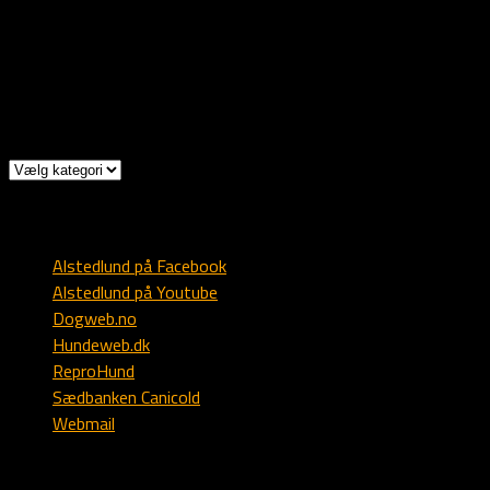
Norge
Mob: +47 9303 1173
Mail: post @ alstedlund.dk
Kategorier
Kategorier
Diverse
Alstedlund på Facebook
Alstedlund på Youtube
Dogweb.no
Hundeweb.dk
ReproHund
Sædbanken Canicold
Webmail
Engelsk setter