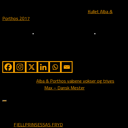
Se mer om disse valper på kullets egen side:
Kullet Alba &
Porthos 2017
Alba og valpene
Store, sterke og nydelige
tricolor valper
Share from Alstedlund
Next story
Alba & Porthos valpene vokser og trives
Previous story
Max – Dansk Mester
sider på alstedlund.dk
FJELLPRINSESSAS FRYD