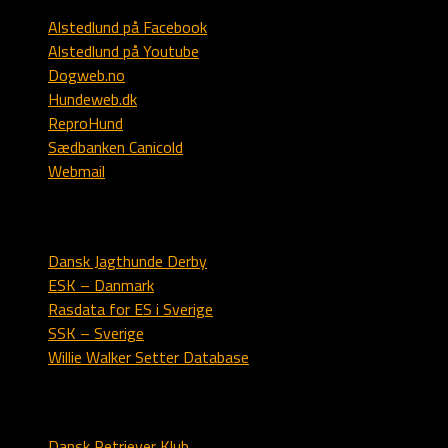
Alstedlund på Facebook
Alstedlund på Youtube
Dogweb.no
Hundeweb.dk
ReproHund
Sædbanken Canicold
Webmail
Engelsk setter
Dansk Jagthunde Derby
ESK – Danmark
Rasdata for ES i Sverige
SSK – Sverige
Willie Walker Setter Database
Labrador
Dansk Retriever Klub