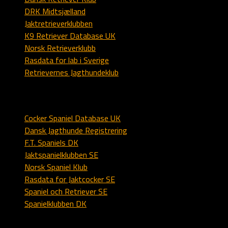
DRK Midtsjælland
Jaktretrieverklubben
K9 Retriever Database UK
Norsk Retrieverklubb
Rasdata for lab i Sverige
Retrievernes Jagthundeklub
Spaniel
Cocker Spaniel Database UK
Dansk Jagthunde Registrering
F.T. Spaniels DK
Jaktspanielklubben SE
Norsk Spaniel Klub
Rasdata for Jaktcocker SE
Spaniel och Retriever SE
Spanielklubben DK
All text, logo and images - copyright © - Kennel Alstedlund