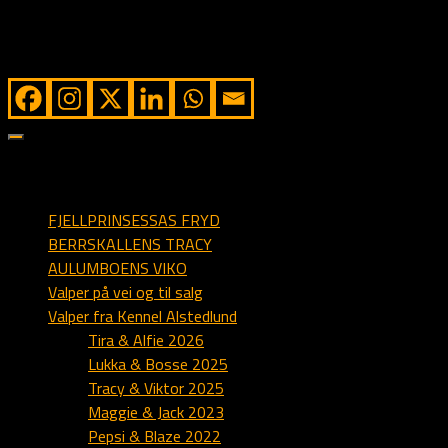
Viddas valper
Vidda
Berkjestølens
Vidda
Share from Alstedlund
sider på alstedlund.dk
FJELLPRINSESSAS FRYD
BERRSKALLENS TRACY
AULUMBOENS VIKO
Valper på vei og til salg
Valper fra Kennel Alstedlund
Tira & Alfie 2026
Lukka & Bosse 2025
Tracy & Viktor 2025
Maggie & Jack 2023
Pepsi & Blaze 2022