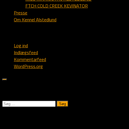
FTCH COLD CREEK KEVINATOR
Presse
Om Kennel Alstedlund
Webmaster
Log ind
Indlægsfeed
Kommentarfeed
WordPress.org
Søk på Alstedlund.dk:
Søg
efter:
Kennel Alstedlund