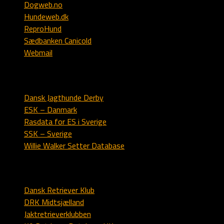
Dogweb.no
Hundeweb.dk
ReproHund
Sædbanken Canicold
Webmail
Engelsk setter
Dansk Jagthunde Derby
ESK – Danmark
Rasdata for ES i Sverige
SSK – Sverige
Willie Walker Setter Database
Labrador
Dansk Retriever Klub
DRK Midtsjælland
Jaktretrieverklubben