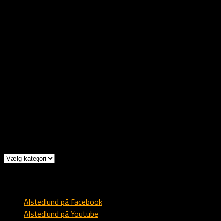
Vennlig hilsen
Rolf, Christa & Ulrik
Rollagsvegen 580
3626 Rollag
Norge
Mob: +47 9303 1173
Mail: post @ alstedlund.dk
Kategorier
Kategorier
Diverse
Alstedlund på Facebook
Alstedlund på Youtube