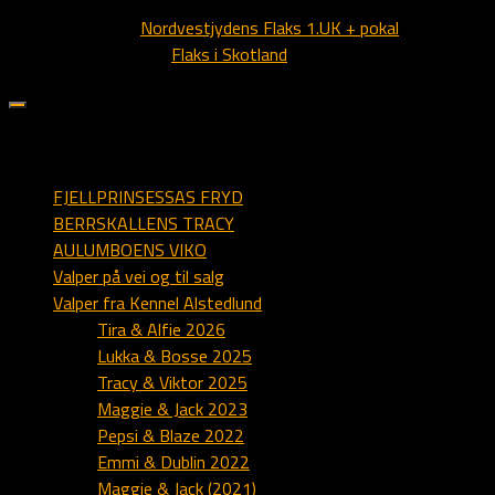
Next story
Nordvestjydens Flaks 1.UK + pokal
Previous story
Flaks i Skotland
sider på alstedlund.dk
FJELLPRINSESSAS FRYD
BERRSKALLENS TRACY
AULUMBOENS VIKO
Valper på vei og til salg
Valper fra Kennel Alstedlund
Tira & Alfie 2026
Lukka & Bosse 2025
Tracy & Viktor 2025
Maggie & Jack 2023
Pepsi & Blaze 2022
Emmi & Dublin 2022
Maggie & Jack (2021)