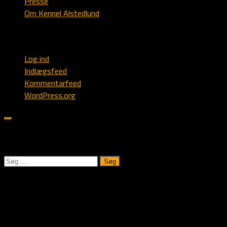
Presse
Om Kennel Alstedlund
Webmaster
Log ind
Indlægsfeed
Kommentarfeed
WordPress.org
Søk på Alstedlund.dk:
Søg
efter:
Kennel Alstedlund
Vi oppdretter familiehunder til jakt og hundesport!
Du er meget velkommen til å kontakte oss for en trivelig hundepr