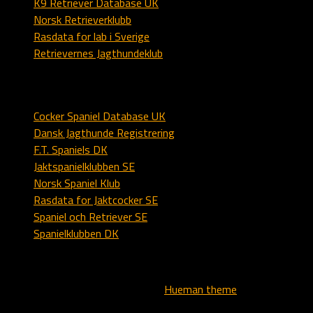
K9 Retriever Database UK
Norsk Retrieverklubb
Rasdata for lab i Sverige
Retrievernes Jagthundeklub
Spaniel
Cocker Spaniel Database UK
Dansk Jagthunde Registrering
F.T. Spaniels DK
Jaktspanielklubben SE
Norsk Spaniel Klub
Rasdata for Jaktcocker SE
Spaniel och Retriever SE
Spanielklubben DK
All text, logo and images - copyright © - Kennel Alstedlund
Powered by
- Designed with the
Hueman theme