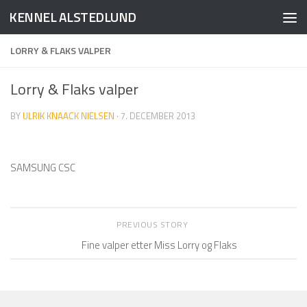
KENNEL ALSTEDLUND
Skip to content
LORRY & FLAKS VALPER
Lorry & Flaks valper
BY
ULRIK KNAACK NIELSEN
·
7. DECEMBER 2013
SAMSUNG CSC
PREVIOUS STORY
Fine valper etter Miss Lorry og Flaks