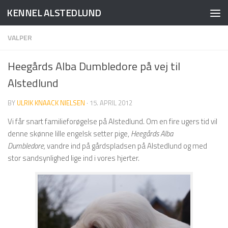
KENNEL ALSTEDLUND
Skip to content
VALPER
Heegårds Alba Dumbledore på vej til
Alstedlund
BY
ULRIK KNAACK NIELSEN
·
15. APRIL 2012
Vi får snart familieforøgelse på Alstedlund. Om en fire ugers tid vil
denne skønne lille engelsk setter pige,
Heegårds Alba
Dumbledore,
vandre ind på gårdspladsen på Alstedlund og med
stor sandsynlighed lige ind i vores hjerter.