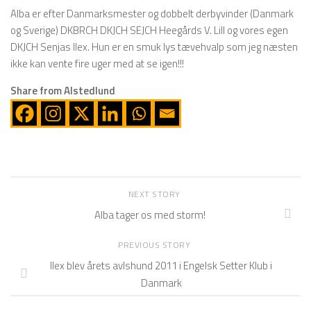
Alba er efter Danmarksmester og dobbelt derbyvinder (Danmark
og Sverige) DKBRCH DKJCH SEJCH Heegårds V. Lill og vores egen
DKJCH Senjas Ilex. Hun er en smuk lys tævehvalp som jeg næsten
ikke kan vente fire uger med at se igen!!!
Share from Alstedlund
NEXT STORY
Alba tager os med storm!
PREVIOUS STORY
Ilex blev årets avlshund 2011 i Engelsk Setter Klub i
Danmark