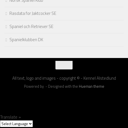
Norsk Spaniel Klub
Rasdata for Jaktcocker SE
Spaniel och Retriever SE
Spanielklubben DK
All text, logo and images - copyright © - Kennel Alstedlund
Powered by
- Designed with the
Hueman theme
Translate »