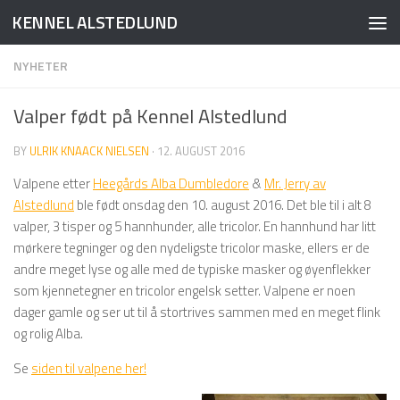
KENNEL ALSTEDLUND
Skip to content
NYHETER
Valper født på Kennel Alstedlund
BY
ULRIK KNAACK NIELSEN
·
12. AUGUST 2016
Valpene etter
Heegårds Alba Dumbledore
&
Mr. Jerry av
Alstedlund
ble født onsdag den 10. august 2016. Det ble til i alt 8
valper, 3 tisper og 5 hannhunder, alle tricolor. En hannhund har litt
mørkere tegninger og den nydeligste tricolor maske, ellers er de
andre meget lyse og alle med de typiske masker og øyenflekker
som kjennetegner en tricolor engelsk setter. Valpene er noen
dager gamle og ser ut til å stortrives sammen med en meget flink
og rolig Alba.
Se
siden til valpene her!