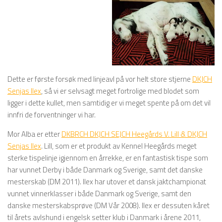
Dette er første forsøk med linjeavl på vor helt store stjerne
DKJCH
Senjas Ilex
, så vi er selvsagt meget fortrolige med blodet som
ligger i dette kullet, men samtidig er vi meget spente på om det vil
innfri de forventninger vi har.
Mor Alba er etter
DKBRCH DKJCH SEJCH Heegårds V. Lill & DKJCH
Senjas Ilex
. Lill, som er et produkt av Kennel Heegårds meget
sterke tispelinje igjennom en årrekke, er en fantastisk tispe som
har vunnet Derby i både Danmark og Sverige, samt det danske
mesterskab (DM 2011). Ilex har utover et dansk jaktchampionat
vunnet vinnerklasser i både Danmark og Sverige, samt den
danske mesterskabsprøve (DM Vår 2008). Ilex er dessuten kåret
til årets avlshund i engelsk setter klub i Danmark i årene 2011,