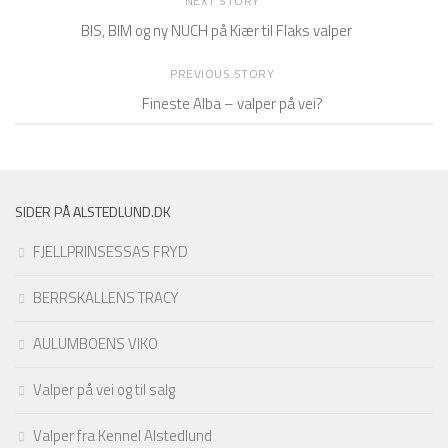
NEXT STORY
BIS, BIM og ny NUCH på Kiær til Flaks valper
PREVIOUS STORY
Fineste Alba – valper på vei?
SIDER PÅ ALSTEDLUND.DK
FJELLPRINSESSAS FRYD
BERRSKALLENS TRACY
AULUMBOENS VIKO
Valper på vei og til salg
Valper fra Kennel Alstedlund